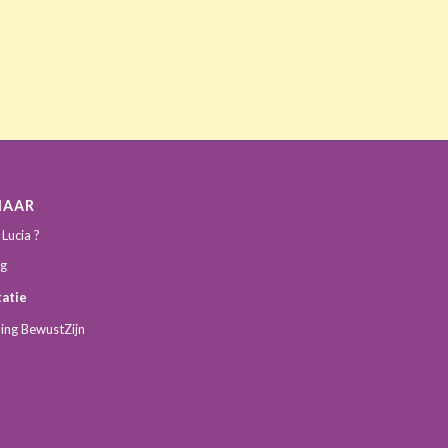
NAAR
 Lucia ?
ng
atie
ing BewustZijn