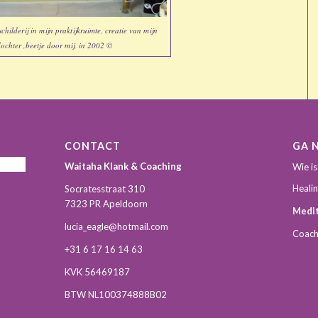
hilderij in mijn praktijkruimte, creatie van mijn
ochter ,beetje door mij, in 2002 ©
CONTACT
GA 
Waitaha Klank & Coaching
Wie is
Heali
Socratesstraat 310
7323 PR Apeldoorn
Medit
lucia_eagle@hotmail.com
Coach
+31 6 17 16 14 63
KVK 56469187
BTW NL100374888B02