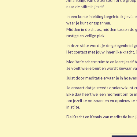
Afhankelijk van de persoon of de groep w
naar de stilte in jezelf.
In een korte inleiding begeleid ik je via
waar je kunt ontspannen.
Midden in de chaos, midden tussen de ge
rustige en veilige plek.
In deze stilte wordt je de gelegenheid ge
Het contact met jouw Innerlijke kracht, 
Meditatie schept ruimte en leert jezelf
Je voelt wie je bent en wordt gewaar va
Juist door meditatie ervaar je in hoeverr
Je ervaart dat je steeds opnieuw kunt creë
Elke dag heeft wel een moment om te m
om jezelf te ontspannen en opnieuw te
in stilte.
De Kracht en Kennis van meditatie kun je