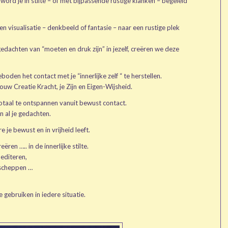
ord je in stilte – of met bijpassende rustige klanken – begeleid
 een visualisatie – denkbeeld of fantasie – naar een rustige plek
dachten van “moeten en druk zijn” in jezelf, creëren we deze
boden het contact met je “innerlijke zelf “ te herstellen.
jouw Creatie Kracht, je Zijn en Eigen-Wijsheid.
 totaal te ontspannen vanuit bewust contact.
n al je gedachten.
e je bewust en in vrijheid leeft.
ren ….. in de innerlijke stilte.
editeren,
 scheppen …
 gebruiken in iedere situatie.