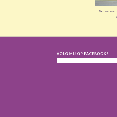
Foto van muursc
d
VOLG MIJ OP FACEBOOK!