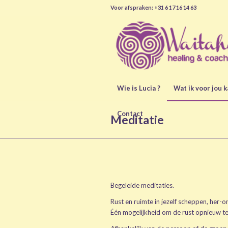
Voor afspraken: +31 6 17 16 14 63
Wie is Lucia ?
Wat ik voor jou 
Contact
Meditatie
Begeleide meditaties.
Rust en ruimte in jezelf scheppen, her-
Één mogelijkheid om de rust opnieuw te 