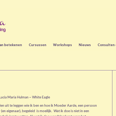
kan betekenen
Cursussen
Workshops
Nieuws
Consulten 
 Lucia Maria Hulman ~ White Eagle
n uit te leggen wie ik ben en hoe ik Moeder Aarde, een persoon
 (en eigenaar), begeleid is moeilijk. Wat ik doe is niet in een