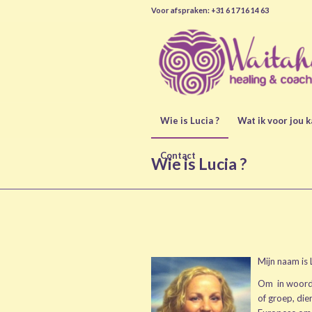
Voor afspraken: +31 6 17 16 14 63
Wie is Lucia ?
Wat ik voor jou 
Contact
Wie is Lucia ?
Mijn naam is
Om in woorde
of groep, dier