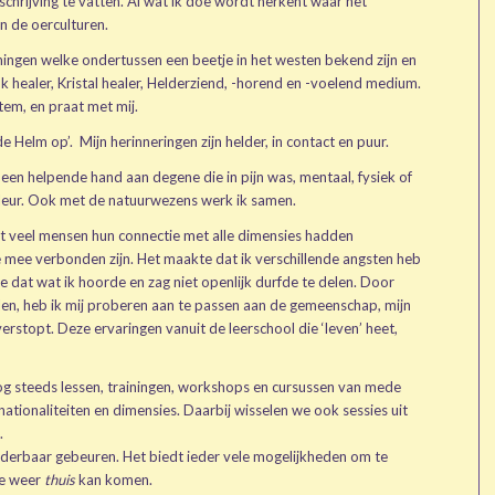
hrijving te vatten. Al wat ik doe wordt herkent waar het
in de oerculturen.
ingen welke ondertussen een beetje in het westen bekend zijn en
nk healer, Kristal healer, Helderziend, -horend en -voelend medium.
stem, en praat met mij.
 Helm op’. Mijn herinneringen zijn helder, in contact en puur.
ze een helpende hand aan degene die in pijn was, mentaal, fysiek of
n kleur. Ook met de natuurwezens werk ik samen.
dat veel mensen hun connectie met alle dimensies hadden
e mee verbonden zijn. Het maakte dat ik verschillende angsten heb
e dat wat ik hoorde en zag niet openlijk durfde te delen. Door
len, heb ik mij proberen aan te passen aan de gemeenschap, mijn
erstopt. Deze ervaringen vanuit de leerschool die ‘leven’ heet,
nog steeds lessen, trainingen, workshops en cursussen van mede
 nationaliteiten en dimensies. Daarbij wisselen we ook sessies uit
.
wonderbaar gebeuren. Het biedt ieder vele mogelijkheden om te
je weer
thuis
kan komen.