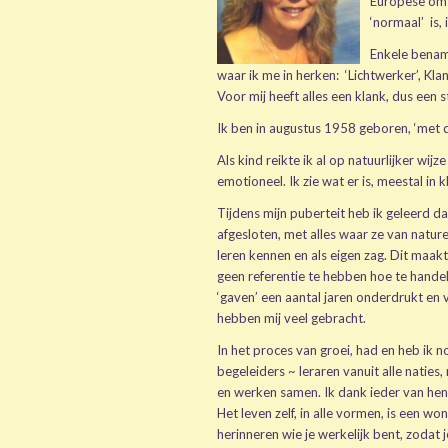
Europese omsc
‘normaal’ is, 
Enkele benam
waar ik me in herken: ‘Lichtwerker’, Kla
Voor mij heeft alles een klank, dus een 
Ik ben in augustus 1958 geboren, ‘met de
Als kind reikte ik al op natuurlijker wij
emotioneel. Ik zie wat er is, meestal i
Tijdens mijn puberteit heb ik geleerd 
afgesloten, met alles waar ze van natur
leren kennen en als eigen zag. Dit maakt
geen referentie te hebben hoe te hande
‘gaven’ een aantal jaren onderdrukt en v
hebben mij veel gebracht.
In het proces van groei, had en heb ik 
begeleiders ~ leraren vanuit alle naties,
en werken samen. Ik dank ieder van hen
Het leven zelf, in alle vormen, is een 
herinneren wie je werkelijk bent, zodat 