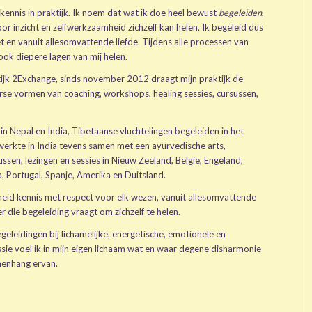
kennis in praktijk. Ik noem dat wat ik doe heel bewust
begeleiden
,
or inzicht en zelfwerkzaamheid zichzelf kan helen. Ik begeleid dus
t en vanuit allesomvattende liefde. Tijdens alle processen van
ook diepere lagen van mij helen.
ijk 2Exchange, sinds november 2012 draagt mijn praktijk de
rse vormen van coaching, workshops, healing sessies, cursussen,
in Nepal en India, Tibetaanse vluchtelingen begeleiden in het
erkte in India tevens samen met een ayurvedische arts,
sen, lezingen en sessies in Nieuw Zeeland, België, Engeland,
a, Portugal, Spanje, Amerika en Duitsland.
kheid kennis met respect voor elk wezen, vanuit allesomvattende
er die begeleiding vraagt om zichzelf te helen.
egeleidingen bij lichamelijke, energetische, emotionele en
sie voel ik in mijn eigen lichaam wat en waar degene disharmonie
menhang ervan.
S