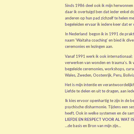
Sinds 1986 deel ook ik mijn herwonnen 
daar ik overtuigd ben dat ieder enkel do
anderen op hun pad zichzelf te helen me
begeleiden ervaar ik iedere keer dat er 
In Nederland begon ik in 1991 de prakt
naam ‘Waitaha coaching’ en bied ik dive
ceremonies en lezingen aan.
Vanaf 1991 werk ik ook internationaal: 
verwerken van wonden en trauma’s. Ik w
begeleide ceremonies, workshops, cursus
Wales, Zweden, Oostenrijk, Peru, Bolivi
Het is mijn intentie en verantwoordelij
Liefde te delen en uit te dragen, aan ied
Ik kies ervoor openhartig te zijn in de b
psychische disharmonie. Tijdens een ses
heeft. Ook in welke systemen en de sa
LIEFDE EN RESPECT VOOR AL WAT I
…de basis en Bron van mijn zijn…