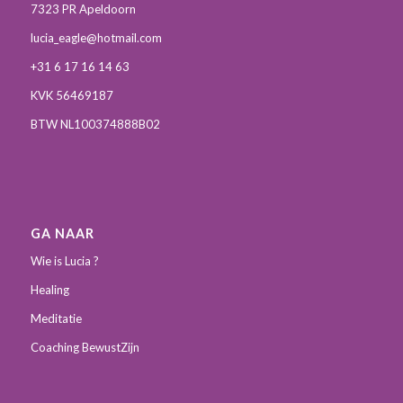
7323 PR Apeldoorn
lucia_eagle@hotmail.com
+31 6 17 16 14 63
KVK 56469187
BTW NL100374888B02
GA NAAR
Wie is Lucia ?
Healing
Meditatie
Coaching BewustZijn