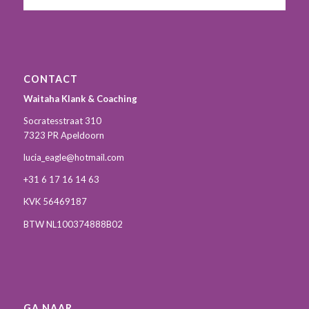
CONTACT
Waitaha Klank & Coaching
Socratesstraat 310
7323 PR Apeldoorn
lucia_eagle@hotmail.com
+31 6 17 16 14 63
KVK 56469187
BTW NL100374888B02
GA NAAR