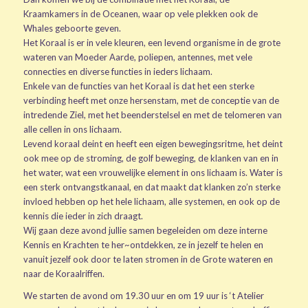
Kraamkamers in de Oceanen, waar op vele plekken ook de
Whales geboorte geven.
Het Koraal is er in vele kleuren, een levend organisme in de grote
wateren van Moeder Aarde, poliepen, antennes, met vele
connecties en diverse functies in ieders lichaam.
Enkele van de functies van het Koraal is dat het een sterke
verbinding heeft met onze hersenstam, met de conceptie van de
intredende Ziel, met het beenderstelsel en met de telomeren van
alle cellen in ons lichaam.
Levend koraal deint en heeft een eigen bewegingsritme, het deint
ook mee op de stroming, de golf beweging, de klanken van en in
het water, wat een vrouwelijke element in ons lichaam is. Water is
een sterk ontvangstkanaal, en dat maakt dat klanken zo’n sterke
invloed hebben op het hele lichaam, alle systemen, en ook op de
kennis die ieder in zich draagt.
Wij gaan deze avond jullie samen begeleiden om deze interne
Kennis en Krachten te her~ontdekken, ze in jezelf te helen en
vanuit jezelf ook door te laten stromen in de Grote wateren en
naar de Koraalriffen.
We starten de avond om 19.30 uur en om 19 uur is ‘t Atelier