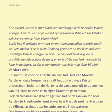
in
Nieuws
Een avond waarin je met klank een bad krijgt in de heerlijke Whale
energie. Het zal een vrije avond zijn waarin de Whale haar klanken
zal doorgeven op haar eigen wijze!
Lucia heb ik onlangs ontmoet en wat een geweldige energie heeft
ze, vele malen is ze in New Zealand geweest en heeft ze ook een
prachtige Whale energie bij zich. Ze bespeeld ook nog eens
prachtig de didgeridoo, de gong en er is altijd een leuk vogeltje bij
haar in de buurt. Ja dat is een mooie match je mag daar bij zijn!
Verdere Info:
Pounamou is voor ons het Kristal van het Hart van Moeder
Aarde, en deze frequentie straalt het ook uit, deze Kristal
ondersteunt ieder om de Hartenergie van binnenuit te openen en
vanuit Liefde te leven en in eigen Kracht te gaan staan.
Ook de Whale is vanaf het begin van het ontstaan van Moeder
Aarde sterk verbonden met zowel haar Hart als met het Hart van
de AlBron, en zingt deze helende energie in de wateren.
Dan komen we bij de combinatie met het Koraal, de